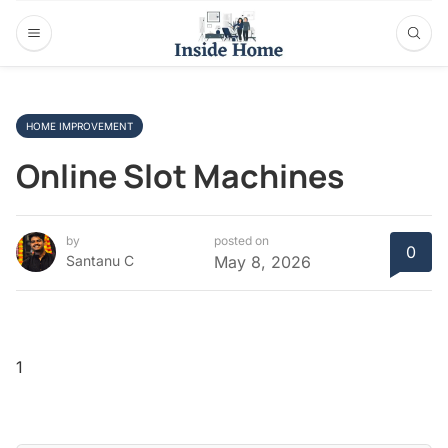
HOME IMPROVEMENT
Online Slot Machines
by
posted on
0
Santanu C
May 8, 2026
1