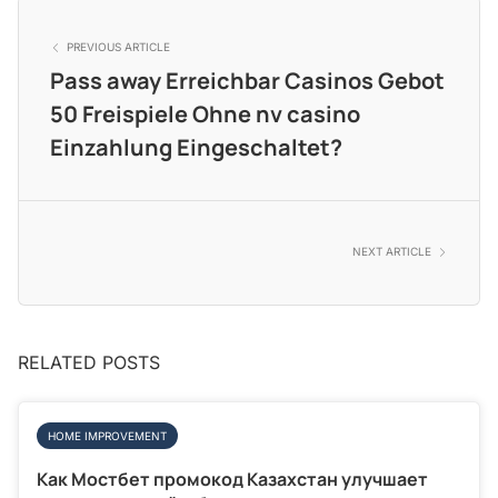
PREVIOUS ARTICLE
Pass away Erreichbar Casinos Gebot
50 Freispiele Ohne nv casino
Einzahlung Eingeschaltet?
NEXT ARTICLE
RELATED POSTS
HOME IMPROVEMENT
Как Мостбет промокод Казахстан улучшает