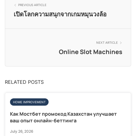
PREVIOUS ARTICLE
เปิดโลกความสนุกจากเกมหมุนวงล้อ
NEXT ARTICLE
Online Slot Machines
RELATED POSTS
HOME IMPROVEMENT
Как Мостбет промокод Казахстан улучшает
ваш опыт онлайн-беттинга
July 26, 2026