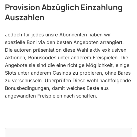
Provision Abzüglich Einzahlung
Auszahlen
Jedoch für jedes unsre Abonnenten haben wir
spezielle Boni via den besten Angeboten arrangiert.
Die autoren präsentation diese Wahl aktiv exklusiven
Aktionen, Bonuscodes unter anderem Freispielen. Die
Angebote sie sind die eine richtige Möglichkeit, einige
Slots unter anderem Casinos zu probieren, ohne Bares
zu verschusseln. Überprüfen Diese wohl nachfolgende
Bonusbedingungen, damit welches Beste aus
angewandten Freispielen nach schaffen.