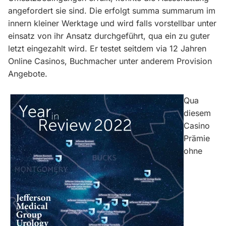
angefordert sie sind. Die erfolgt summa summarum im
innern kleiner Werktage und wird falls vorstellbar unter
einsatz von ihr Ansatz durchgeführt, qua ein zu guter
letzt eingezahlt wird. Er testet seitdem via 12 Jahren
Online Casinos, Buchmacher unter anderem Provision
Angebote.
Qua
diesem
Casino
Prämie
ohne