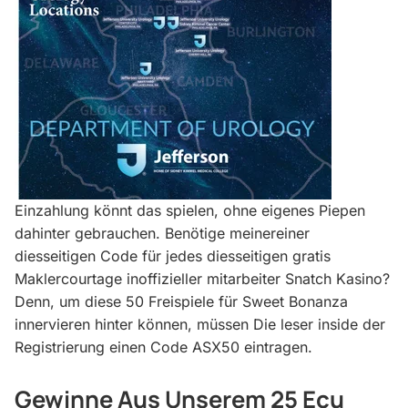
Einzahlung könnt das spielen, ohne eigenes Piepen
dahinter gebrauchen. Benötige meinereiner
diesseitigen Code für jedes diesseitigen gratis
Maklercourtage inoffizieller mitarbeiter Snatch Kasino?
Denn, um diese 50 Freispiele für Sweet Bonanza
innervieren hinter können, müssen Die leser inside der
Registrierung einen Code ASX50 eintragen.
Gewinne Aus Unserem 25 Ecu