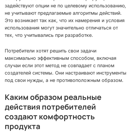
задействуют опции не по целевому использованию,
не учитывают предлагаемые алгоритмы действий.
Это возникает так как, что их намерения и условия
использования могут значительно отличаться от
тех, что учитывались при разработке.
Потребители хотят решить свои задачи
максимально эффективным способом, включая
случаи если этот метод не совпадает с планом
создателей системы. Они настраивают инструменты
под свои нужды, а не противоположным образом.
Каким образом реальные
действия потребителей
создают комфортность
продукта