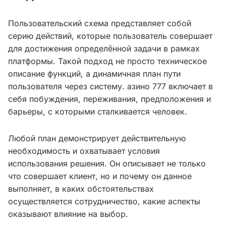
Пользовательский схема представляет собой
серию действий, которые пользователь совершает
для достижения определённой задачи в рамках
платформы. Такой подход не просто техническое
описание функций, а динамичная план пути
пользователя через систему. азино 777 включает в
себя побуждения, переживания, предположения и
барьеры, с которыми сталкивается человек.
Любой план демонстрирует действительную
необходимость и охватывает условия
использования решения. Он описывает не только
что совершает клиент, но и почему он данное
выполняет, в каких обстоятельствах
осуществляется сотрудничество, какие аспекты
оказывают влияние на выбор.