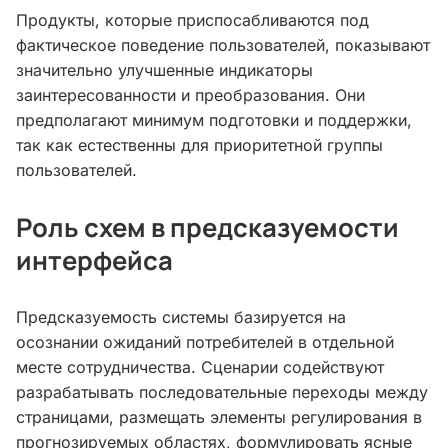
Продукты, которые приспосабливаются под
фактическое поведение пользователей, показывают
значительно улучшенные индикаторы
заинтересованности и преобразования. Они
предполагают минимум подготовки и поддержки,
так как естественны для приоритетной группы
пользователей.
Роль схем в предсказуемости
интерфейса
Предсказуемость системы базируется на
осознании ожиданий потребителей в отдельной
месте сотрудничества. Сценарии содействуют
разрабатывать последовательные переходы между
страницами, размещать элементы регулирования в
прогнозируемых областях, формулировать ясные