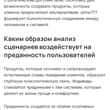
стратегическим достоинством, поскольку дает
возможность создавать продукты, которые
клиенты предпочитают альтернативам. azino777
формирует психологическую соединение между
человеком и системой.
Каким образом анализ
сценариев воздействует на
преданность пользователей
Продукты, которые осознают и сопровождают
естественные схемы поведения клиентов, образуют
глубокую психологическую связь. Индивиды
становятся преданными к тем системам, которые
делают их жизнь проще и комфортнее.
Преданность создается из обилия позитивных