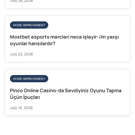
July 26, 2026
HOME IMPROVEMENT
Mostbet esports mərcləri necə işləyir: Ən yaxşı
oyunlar hansılardır?
July 22, 2026
HOME IMPROVEMENT
Pinco Online Casino-da Sevdiyiniz Oyunu Tapma
Üçün İpuçları
July 14, 2026