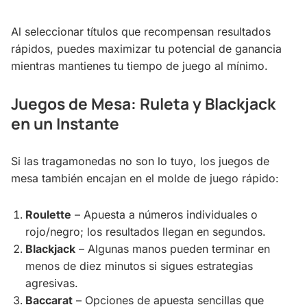
Al seleccionar títulos que recompensan resultados
rápidos, puedes maximizar tu potencial de ganancia
mientras mantienes tu tiempo de juego al mínimo.
Juegos de Mesa: Ruleta y Blackjack
en un Instante
Si las tragamonedas no son lo tuyo, los juegos de
mesa también encajan en el molde de juego rápido:
Roulette
– Apuesta a números individuales o
rojo/negro; los resultados llegan en segundos.
Blackjack
– Algunas manos pueden terminar en
menos de diez minutos si sigues estrategias
agresivas.
Baccarat
– Opciones de apuesta sencillas que