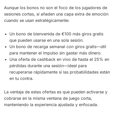
Aunque los bonos no son el foco de los jugadores de
sesiones cortas, sí añaden una capa extra de emoción
cuando se usan estratégicamente:
Un bono de bienvenida de €100 más giros gratis
que pueden usarse en una sola sesión.
Un bono de recarga semanal con giros gratis—útil
para mantener el impulso sin gastar más dinero.
Una oferta de cashback en vivo de hasta el 25% en
pérdidas durante una sesión—ideal para
recuperarse rápidamente si las probabilidades están
en tu contra.
La ventaja de estas ofertas es que pueden activarse y
cobrarse en la misma ventana de juego corta,
manteniendo la experiencia ajustada y enfocada.