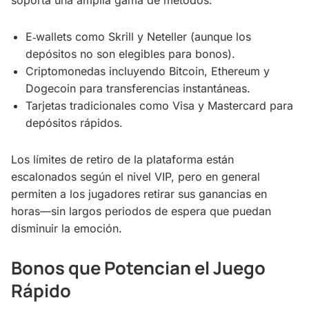
soporta una amplia gama de métodos:
E‑wallets como Skrill y Neteller (aunque los
depósitos no son elegibles para bonos).
Criptomonedas incluyendo Bitcoin, Ethereum y
Dogecoin para transferencias instantáneas.
Tarjetas tradicionales como Visa y Mastercard para
depósitos rápidos.
Los límites de retiro de la plataforma están
escalonados según el nivel VIP, pero en general
permiten a los jugadores retirar sus ganancias en
horas—sin largos periodos de espera que puedan
disminuir la emoción.
Bonos que Potencian el Juego
Rápido