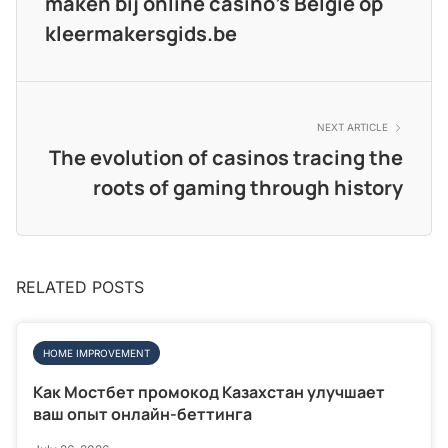
maken bij online casino’s België op
kleermakersgids.be
NEXT ARTICLE
The evolution of casinos tracing the
roots of gaming through history
RELATED POSTS
HOME IMPROVEMENT
Как Мостбет промокод Казахстан улучшает
ваш опыт онлайн-беттинга