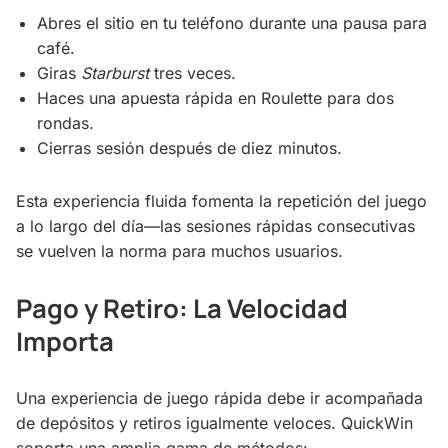
Abres el sitio en tu teléfono durante una pausa para
café.
Giras
Starburst
tres veces.
Haces una apuesta rápida en Roulette para dos
rondas.
Cierras sesión después de diez minutos.
Esta experiencia fluida fomenta la repetición del juego
a lo largo del día—las sesiones rápidas consecutivas
se vuelven la norma para muchos usuarios.
Pago y Retiro: La Velocidad
Importa
Una experiencia de juego rápida debe ir acompañada
de depósitos y retiros igualmente veloces. QuickWin