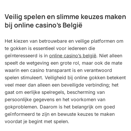
Veilig spelen en slimme keuzes maken
bij online casino’s België
Het kiezen van betrouwbare en veilige platformen om
te gokken is essentieel voor iedereen die
geïnteresseerd is in
online casino’s belgië
. Niet alleen
speelt de wetgeving een grote rol, maar ook de mate
waarin een casino transparant is en verantwoord
spelen stimuleert. Veiligheid bij online gokken betekent
veel meer dan alleen een beveiligde verbinding; het
gaat om eerlijke spelregels, bescherming van
persoonlijke gegevens en het voorkomen van
gokproblemen. Daarom is het belangrijk om goed
geïnformeerd te zijn en bewuste keuzes te maken
voordat je begint met spelen.