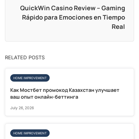
QuickWin Casino Review – Gaming
Rápido para Emociones en Tiempo
Real
RELATED POSTS
HOME IMPROVEMENT
Как Мостбет промокод Казахстан улучшает
ваш опыт онлайн-беттинга
July 26, 2026
HOME IMPROVEMENT