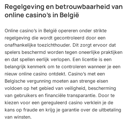
Regelgeving en betrouwbaarheid van
online casino’s in België
Online casino’s in België opereren onder strikte
regelgeving die wordt gecontroleerd door een
onafhankelijke toezichthouder. Dit zorgt ervoor dat
spelers beschermd worden tegen oneerlijke praktijken
en dat spellen eerlijk verlopen. Een licentie is een
belangrijk kenmerk om te controleren wanneer je een
nieuw online casino ontdekt. Casino’s met een
Belgische vergunning moeten aan strenge eisen
voldoen op het gebied van veiligheid, bescherming
van gebruikers en financiële transparantie. Door te
kiezen voor een gereguleerd casino verklein je de
kans op fraude en krijg je garantie over de uitbetaling
van winsten.