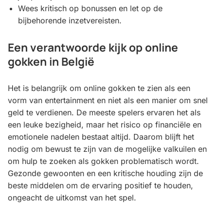
Wees kritisch op bonussen en let op de
bijbehorende inzetvereisten.
Een verantwoorde kijk op online
gokken in België
Het is belangrijk om online gokken te zien als een
vorm van entertainment en niet als een manier om snel
geld te verdienen. De meeste spelers ervaren het als
een leuke bezigheid, maar het risico op financiële en
emotionele nadelen bestaat altijd. Daarom blijft het
nodig om bewust te zijn van de mogelijke valkuilen en
om hulp te zoeken als gokken problematisch wordt.
Gezonde gewoonten en een kritische houding zijn de
beste middelen om de ervaring positief te houden,
ongeacht de uitkomst van het spel.