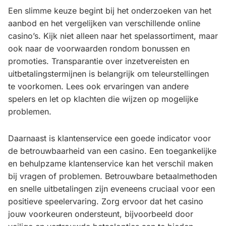
Een slimme keuze begint bij het onderzoeken van het
aanbod en het vergelijken van verschillende online
casino’s. Kijk niet alleen naar het spelassortiment, maar
ook naar de voorwaarden rondom bonussen en
promoties. Transparantie over inzetvereisten en
uitbetalingstermijnen is belangrijk om teleurstellingen
te voorkomen. Lees ook ervaringen van andere
spelers en let op klachten die wijzen op mogelijke
problemen.
Daarnaast is klantenservice een goede indicator voor
de betrouwbaarheid van een casino. Een toegankelijke
en behulpzame klantenservice kan het verschil maken
bij vragen of problemen. Betrouwbare betaalmethoden
en snelle uitbetalingen zijn eveneens cruciaal voor een
positieve speelervaring. Zorg ervoor dat het casino
jouw voorkeuren ondersteunt, bijvoorbeeld door