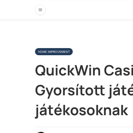
HOME IMPROVEMENT
QuickWin Cas
Gyorsított já
játékosoknak