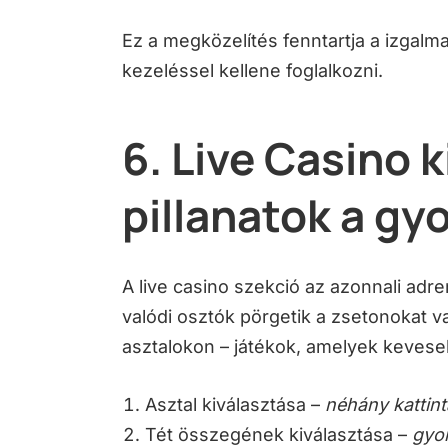
Ez a megközelítés fenntartja a izgalm
kezeléssel kellene foglalkozni.
6. Live Casino 
pillanatok a gy
A live casino szekció az azonnali adre
valódi osztók pörgetik a zsetonokat v
asztalokon – játékok, amelyek keveseb
Asztal kiválasztása –
néhány kattin
Tét összegének kiválasztása –
gyo