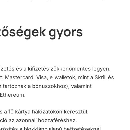
etőségek gyors
fizetés és a kifizetés zökkenőmentes legyen.
astercard, Visa, e‑walletok, mint a Skrill és
m tartoznak a bónuszokhoz), valamint
s Ethereum.
s a fő kártya hálózatokon keresztül.
ció az azonnali hozzáféréshez.
ősítés a blokklánc alapú befizetéseknél.