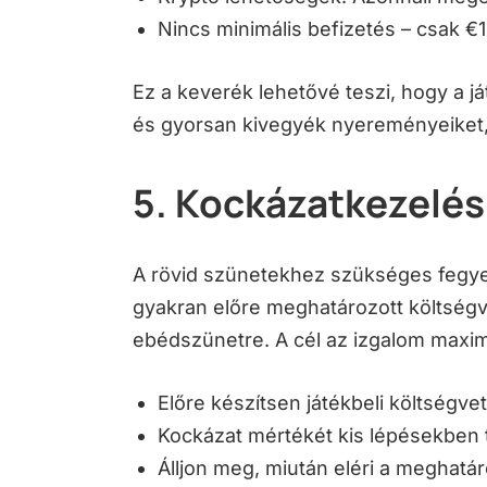
Nincs minimális befizetés – csak €
Ez a keverék lehetővé teszi, hogy a j
és gyorsan kivegyék nyereményeiket,
5. Kockázatkezelés
A rövid szünetekhez szükséges fegye
gyakran előre meghatározott költségve
ebédszünetre. A cél az izgalom maxima
Előre készítsen játékbeli költségvet
Kockázat mértékét kis lépésekben t
Álljon meg, miután eléri a meghatár