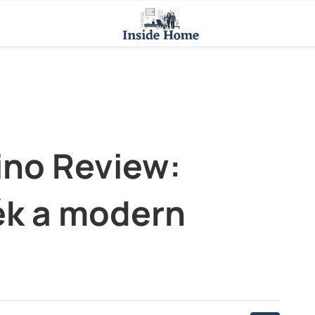
ino Review:
ték a modern