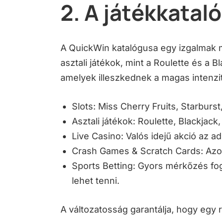
2. A játékkatal
A QuickWin katalógusa egy izgalmak mo
asztali játékok, mint a Roulette és a B
amelyek illeszkednek a magas intenzi
Slots: Miss Cherry Fruits, Starbur
Asztali játékok: Roulette, Blackjack
Live Casino: Valós idejű akció az a
Crash Games & Scratch Cards: Azon
Sports Betting: Gyors mérkőzés f
lehet tenni.
A változatosság garantálja, hogy egy rö