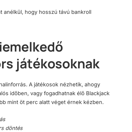
at anélkül, hogy hosszú távú bankroll
kiemelkedő
ors játékosoknak
nalinforrás. A játékosok nézhetik, ahogy
alós időben, vagy fogadhatnak élő Blackjack
b mint öt perc alatt véget érnek kézben.
tás
rs döntés