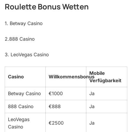
Roulette Bonus Wetten
1. Betway Casino
2.888 Casino
3. LeoVegas Casino
Mobile
Casino
Willkommensbonus
Verfügbarkeit
Betway Casino
€1000
Ja
888 Casino
€888
Ja
LeoVegas
€2500
Ja
Casino