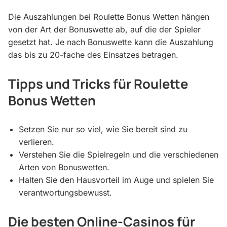
Die Auszahlungen bei Roulette Bonus Wetten hängen
von der Art der Bonuswette ab, auf die der Spieler
gesetzt hat. Je nach Bonuswette kann die Auszahlung
das bis zu 20-fache des Einsatzes betragen.
Tipps und Tricks für Roulette
Bonus Wetten
Setzen Sie nur so viel, wie Sie bereit sind zu
verlieren.
Verstehen Sie die Spielregeln und die verschiedenen
Arten von Bonuswetten.
Halten Sie den Hausvorteil im Auge und spielen Sie
verantwortungsbewusst.
Die besten Online-Casinos für