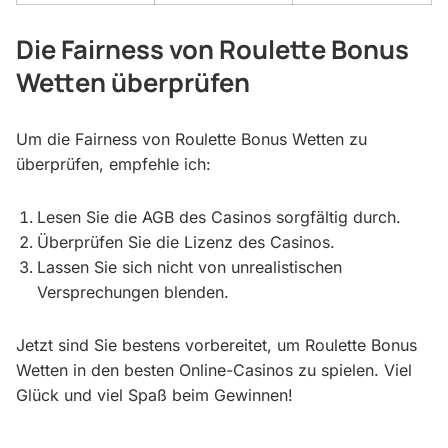
Die Fairness von Roulette Bonus
Wetten überprüfen
Um die Fairness von Roulette Bonus Wetten zu
überprüfen, empfehle ich:
Lesen Sie die AGB des Casinos sorgfältig durch.
Überprüfen Sie die Lizenz des Casinos.
Lassen Sie sich nicht von unrealistischen
Versprechungen blenden.
Jetzt sind Sie bestens vorbereitet, um Roulette Bonus
Wetten in den besten Online-Casinos zu spielen. Viel
Glück und viel Spaß beim Gewinnen!