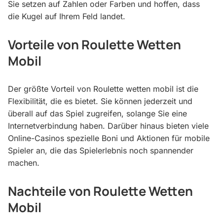
Sie setzen auf Zahlen oder Farben und hoffen, dass
die Kugel auf Ihrem Feld landet.
Vorteile von Roulette Wetten
Mobil
Der größte Vorteil von Roulette wetten mobil ist die
Flexibilität, die es bietet. Sie können jederzeit und
überall auf das Spiel zugreifen, solange Sie eine
Internetverbindung haben. Darüber hinaus bieten viele
Online-Casinos spezielle Boni und Aktionen für mobile
Spieler an, die das Spielerlebnis noch spannender
machen.
Nachteile von Roulette Wetten
Mobil