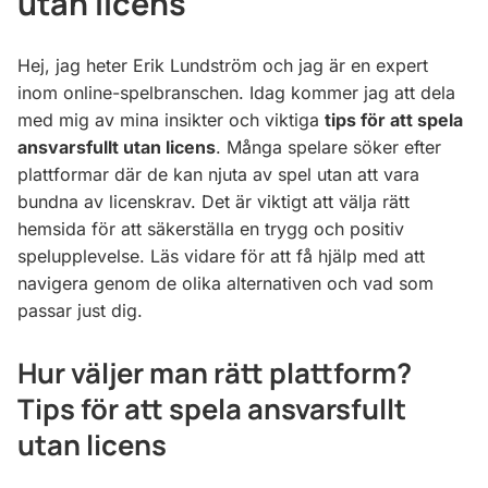
utan licens
Hej, jag heter Erik Lundström och jag är en expert
inom online-spelbranschen. Idag kommer jag att dela
med mig av mina insikter och viktiga
tips för att spela
ansvarsfullt utan licens
. Många spelare söker efter
plattformar där de kan njuta av spel utan att vara
bundna av licenskrav. Det är viktigt att välja rätt
hemsida för att säkerställa en trygg och positiv
spelupplevelse. Läs vidare för att få hjälp med att
navigera genom de olika alternativen och vad som
passar just dig.
Hur väljer man rätt plattform?
Tips för att spela ansvarsfullt
utan licens