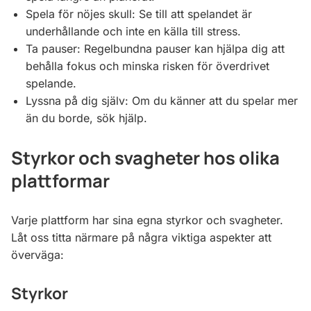
Spela för nöjes skull: Se till att spelandet är
underhållande och inte en källa till stress.
Ta pauser: Regelbundna pauser kan hjälpa dig att
behålla fokus och minska risken för överdrivet
spelande.
Lyssna på dig själv: Om du känner att du spelar mer
än du borde, sök hjälp.
Styrkor och svagheter hos olika
plattformar
Varje plattform har sina egna styrkor och svagheter.
Låt oss titta närmare på några viktiga aspekter att
överväga:
Styrkor