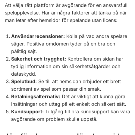
Att välja rätt plattform är avgörande för en ansvarsfull
spelupplevelse. Här är några faktorer att tänka på när
man letar efter hemsidor för spelande utan licens:
Användarrecensioner:
Kolla på vad andra spelare
säger. Positiva omdömen tyder på en bra och
pålitlig sajt.
Säkerhet och trygghet:
Kontrollera om sidan har
tydlig information om sin säkerhetsåtgärder och
dataskydd.
Spelutbud:
Se till att hemsidan erbjuder ett brett
sortiment av spel som passar din smak.
Betalningsalternativ:
Det är viktigt att kunna göra
insättningar och uttag på ett enkelt och säkert sätt.
Kundsupport:
Tillgång till bra kundsupport kan vara
avgörande om problem skulle uppstå.