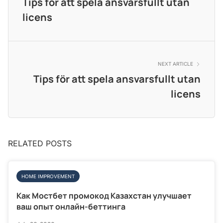
Tips för att spela ansvarsfullt utan
licens
NEXT ARTICLE
Tips för att spela ansvarsfullt utan
licens
RELATED POSTS
HOME IMPROVEMENT
Как Мостбет промокод Казахстан улучшает
ваш опыт онлайн-беттинга