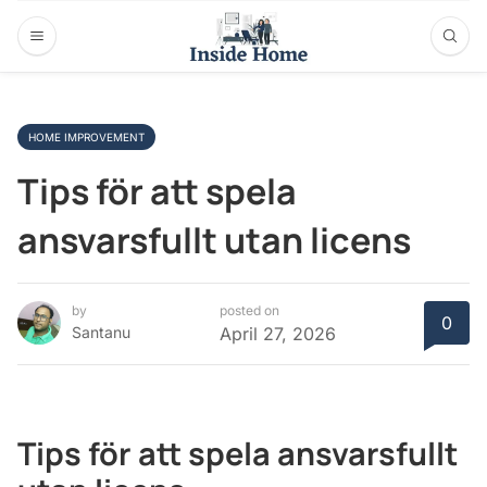
HOME IMPROVEMENT
Tips för att spela
ansvarsfullt utan licens
by
posted on
0
Santanu
April 27, 2026
Tips för att spela ansvarsfullt