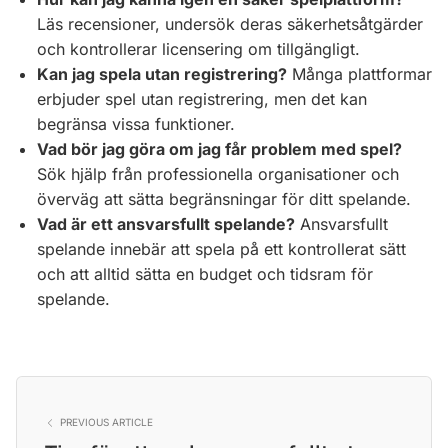
Läs recensioner, undersök deras säkerhetsåtgärder
och kontrollerar licensering om tillgängligt.
Kan jag spela utan registrering?
Många plattformar
erbjuder spel utan registrering, men det kan
begränsa vissa funktioner.
Vad bör jag göra om jag får problem med spel?
Sök hjälp från professionella organisationer och
överväg att sätta begränsningar för ditt spelande.
Vad är ett ansvarsfullt spelande?
Ansvarsfullt
spelande innebär att spela på ett kontrollerat sätt
och att alltid sätta en budget och tidsram för
spelande.
PREVIOUS ARTICLE