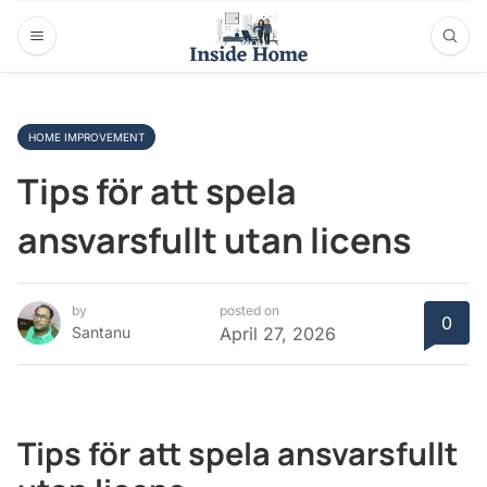
HOME IMPROVEMENT
Tips för att spela
ansvarsfullt utan licens
by
posted on
0
Santanu
April 27, 2026
Tips för att spela ansvarsfullt