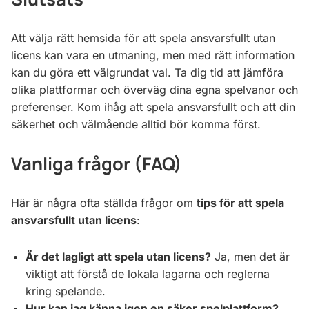
Att välja rätt hemsida för att spela ansvarsfullt utan
licens kan vara en utmaning, men med rätt information
kan du göra ett välgrundat val. Ta dig tid att jämföra
olika plattformar och överväg dina egna spelvanor och
preferenser. Kom ihåg att spela ansvarsfullt och att din
säkerhet och välmående alltid bör komma först.
Vanliga frågor (FAQ)
Här är några ofta ställda frågor om
tips för att spela
ansvarsfullt utan licens
:
Är det lagligt att spela utan licens?
Ja, men det är
viktigt att förstå de lokala lagarna och reglerna
kring spelande.
Hur kan jag känna igen en säker spelplattform?