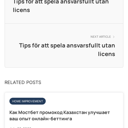
Tips för att spela ansvarsfullt utan
licens
NEXT ARTICLE
Tips för att spela ansvarsfullt utan
licens
RELATED POSTS
HOME IMPROVEMENT
Как Мостбет промокод Казахстан улучшает
ваш опыт онлайн-беттинга