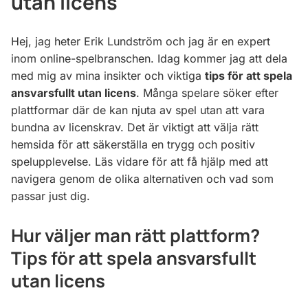
utan licens
Hej, jag heter Erik Lundström och jag är en expert
inom online-spelbranschen. Idag kommer jag att dela
med mig av mina insikter och viktiga
tips för att spela
ansvarsfullt utan licens
. Många spelare söker efter
plattformar där de kan njuta av spel utan att vara
bundna av licenskrav. Det är viktigt att välja rätt
hemsida för att säkerställa en trygg och positiv
spelupplevelse. Läs vidare för att få hjälp med att
navigera genom de olika alternativen och vad som
passar just dig.
Hur väljer man rätt plattform?
Tips för att spela ansvarsfullt
utan licens