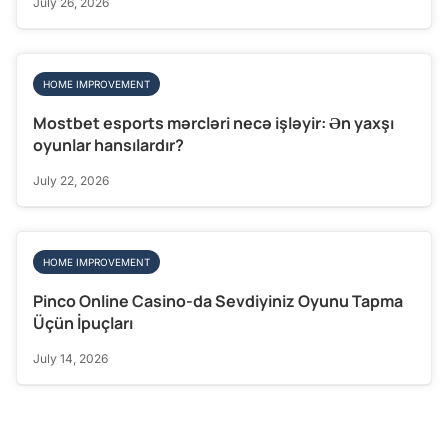
July 26, 2026
HOME IMPROVEMENT
Mostbet esports mərcləri necə işləyir: Ən yaxşı
oyunlar hansılardır?
July 22, 2026
HOME IMPROVEMENT
Pinco Online Casino-da Sevdiyiniz Oyunu Tapma
Üçün İpuçları
July 14, 2026