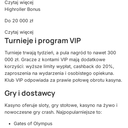
Czytaj więcej
Highroller Bonus
Do 20 000 zł
Czytaj więcej
Turnieje i program VIP
Turnieje trwają tydzień, a pula nagród to nawet 300
000 zł. Gracze z kontami VIP mają dodatkowe
korzyści: wyższe limity wypłat, cashback do 20%,
zaproszenia na wydarzenia i osobistego opiekuna.
Klub VIP odpowiada za prawie połowę obrotu kasyna.
Gry i dostawcy
Kasyno oferuje sloty, gry stołowe, kasyno na żywo i
nowoczesne gry crash. Najpopularniejsze to:
Gates of Olympus