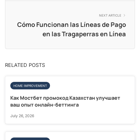
NEXT ARTICLE
Cómo Funcionan las Líneas de Pago
en las Tragaperras en Línea
RELATED POSTS
HOME IMPROVEMENT
Как Мостбет промокод Казахстан улучшает
ваш опыт онлайн-беттинга
July 26, 2026