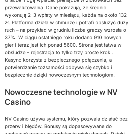
Gracze mogą wpłacać pieniądze w złotówkach bez
przewalutowania. Dane pokazują, że średnio
wykonują 2–3 wpłaty w miesiącu, każda na około 132
zł. Platforma działa w chmurze i potrafi obsłużyć duży
ruch – na przykład w grudniu liczba graczy wzrosła o
37%. W ciągu ostatniego roku dodano 910 nowych
gier i teraz jest ich ponad 5600. Strona jest łatwa w
obsłudze – rejestracja to tylko trzy proste kroki.
Kasyno korzysta z bezpiecznego połączenia, a
potwierdzanie tożsamości odbywa się szybko i
bezpiecznie dzięki nowoczesnym technologiom.
Nowoczesne technologie w NV
Casino
NV Casino używa systemu, który pozwala działać bez
przerw i błędów. Bonusy są dopasowywane do
zachowań graczy na podstawie wielu danych. Dzięki