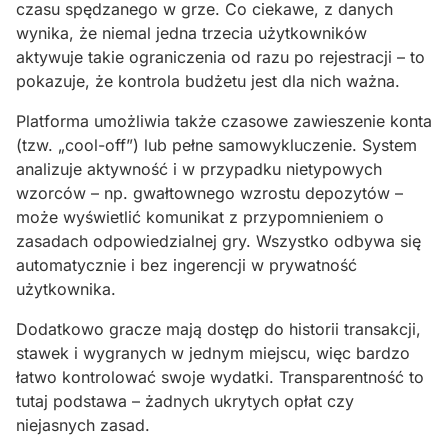
czasu spędzanego w grze. Co ciekawe, z danych
wynika, że niemal jedna trzecia użytkowników
aktywuje takie ograniczenia od razu po rejestracji – to
pokazuje, że kontrola budżetu jest dla nich ważna.
Platforma umożliwia także czasowe zawieszenie konta
(tzw. „cool-off”) lub pełne samowykluczenie. System
analizuje aktywność i w przypadku nietypowych
wzorców – np. gwałtownego wzrostu depozytów –
może wyświetlić komunikat z przypomnieniem o
zasadach odpowiedzialnej gry. Wszystko odbywa się
automatycznie i bez ingerencji w prywatność
użytkownika.
Dodatkowo gracze mają dostęp do historii transakcji,
stawek i wygranych w jednym miejscu, więc bardzo
łatwo kontrolować swoje wydatki. Transparentność to
tutaj podstawa – żadnych ukrytych opłat czy
niejasnych zasad.