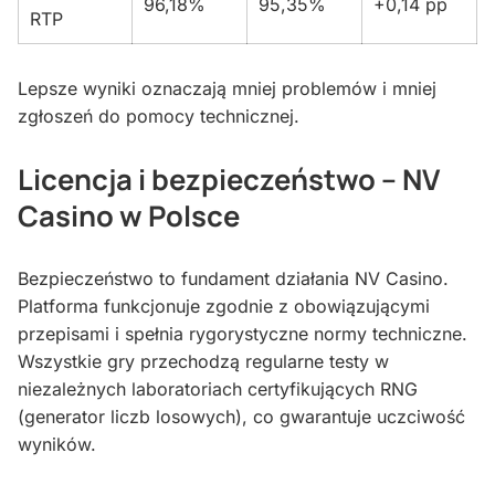
96,18%
95,35%
+0,14 pp
RTP
Lepsze wyniki oznaczają mniej problemów i mniej
zgłoszeń do pomocy technicznej.
Licencja i bezpieczeństwo – NV
Casino w Polsce
Bezpieczeństwo to fundament działania NV Casino.
Platforma funkcjonuje zgodnie z obowiązującymi
przepisami i spełnia rygorystyczne normy techniczne.
Wszystkie gry przechodzą regularne testy w
niezależnych laboratoriach certyfikujących RNG
(generator liczb losowych), co gwarantuje uczciwość
wyników.