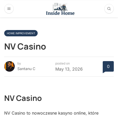
HOME IMPROVEMENT
NV Casino
by
posted on
0
Santanu C
May 13, 2026
NV Casino
NV Casino to nowoczesne kasyno online, które