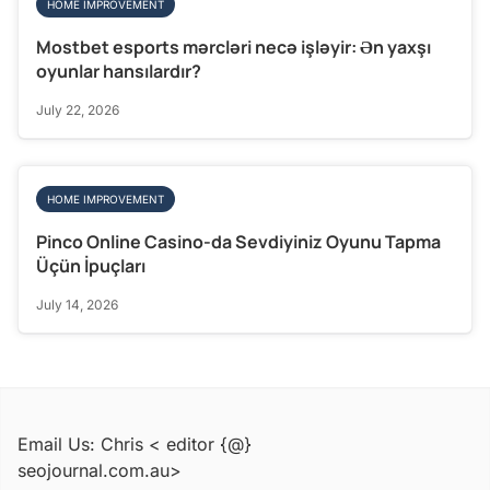
HOME IMPROVEMENT
Mostbet esports mərcləri necə işləyir: Ən yaxşı
oyunlar hansılardır?
July 22, 2026
HOME IMPROVEMENT
Pinco Online Casino-da Sevdiyiniz Oyunu Tapma
Üçün İpuçları
July 14, 2026
Email Us: Chris < editor {@}
seojournal.com.au>