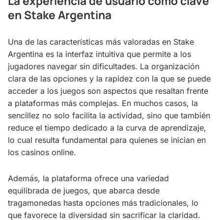
La experiencia de usuario como clave
en Stake Argentina
Una de las características más valoradas en Stake
Argentina es la interfaz intuitiva que permite a los
jugadores navegar sin dificultades. La organización
clara de las opciones y la rapidez con la que se puede
acceder a los juegos son aspectos que resaltan frente
a plataformas más complejas. En muchos casos, la
sencillez no solo facilita la actividad, sino que también
reduce el tiempo dedicado a la curva de aprendizaje,
lo cual resulta fundamental para quienes se inician en
los casinos online.
Además, la plataforma ofrece una variedad
equilibrada de juegos, que abarca desde
tragamonedas hasta opciones más tradicionales, lo
que favorece la diversidad sin sacrificar la claridad.