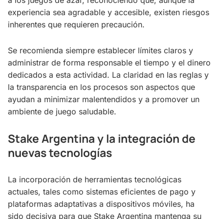
a los juegos de azar, reconociendo que, aunque la
experiencia sea agradable y accesible, existen riesgos
inherentes que requieren precaución.
Se recomienda siempre establecer límites claros y
administrar de forma responsable el tiempo y el dinero
dedicados a esta actividad. La claridad en las reglas y
la transparencia en los procesos son aspectos que
ayudan a minimizar malentendidos y a promover un
ambiente de juego saludable.
Stake Argentina y la integración de
nuevas tecnologías
La incorporación de herramientas tecnológicas
actuales, tales como sistemas eficientes de pago y
plataformas adaptativas a dispositivos móviles, ha
sido decisiva para que Stake Argentina mantenga su